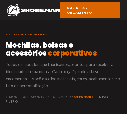
SOLICITAR
ORÇAMENTO
CATÁLOGO SHOREMAN
Mochilas, bolsas e
acessórios
corporativos
Todos os modelos que fabricamos, prontos para receber a
identidade da sua marca. Cada peça é produzida sob
encomenda — você escolhe materiais, cores, acabamentos e o
tipo de personalização.
9 MODELOS DISPONÍVEIS · SEGMENTO
OFFSHORE
LIMPAR
FILTRO